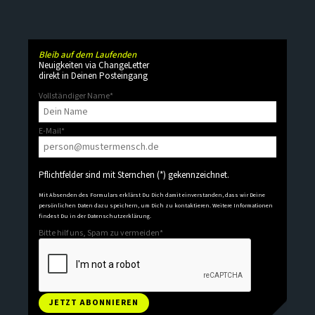
Bleib auf dem Laufenden
Neuigkeiten via ChangeLetter
direkt in Deinen Posteingang
Vollständiger Name
*
E-Mail
*
Pflichtfelder sind mit Sternchen (*) gekennzeichnet.
Mit Absenden des Formulars erklärst Du Dich damit einverstanden, dass wir Deine
persönlichen Daten dazu speichern, um Dich zu kontaktieren. Weitere Informationen
findest Du in der
Datenschutzerklärung
.
Bitte hilf uns, Spam zu vermeiden
*
JETZT ABONNIEREN