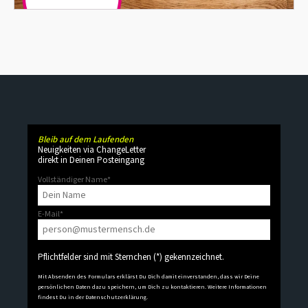
Bleib auf dem Laufenden
Neuigkeiten via ChangeLetter
direkt in Deinen Posteingang
Vollständiger Name
*
E-Mail
*
Pflichtfelder sind mit Sternchen (*) gekennzeichnet.
Mit Absenden des Formulars erklärst Du Dich damit einverstanden, dass wir Deine
persönlichen Daten dazu speichern, um Dich zu kontaktieren. Weitere Informationen
findest Du in der
Datenschutzerklärung
.