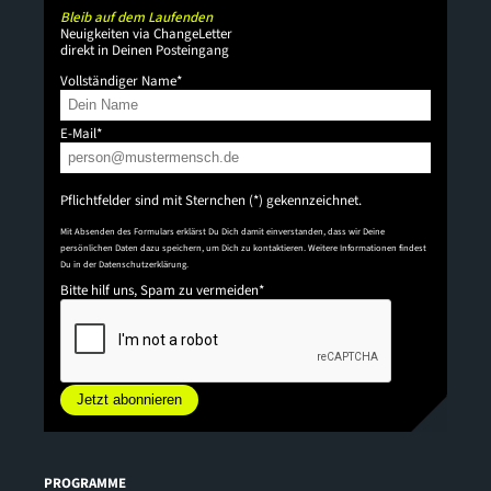
Bleib auf dem Laufenden
Neuigkeiten via ChangeLetter
direkt in Deinen Posteingang
Vollständiger Name
*
E-Mail
*
Pflichtfelder sind mit Sternchen (*) gekennzeichnet.
Mit Absenden des Formulars erklärst Du Dich damit einverstanden, dass wir Deine
persönlichen Daten dazu speichern, um Dich zu kontaktieren. Weitere Informationen findest
Du in der
Datenschutzerklärung
.
Bitte hilf uns, Spam zu vermeiden
*
Jetzt abonnieren
PROGRAMME